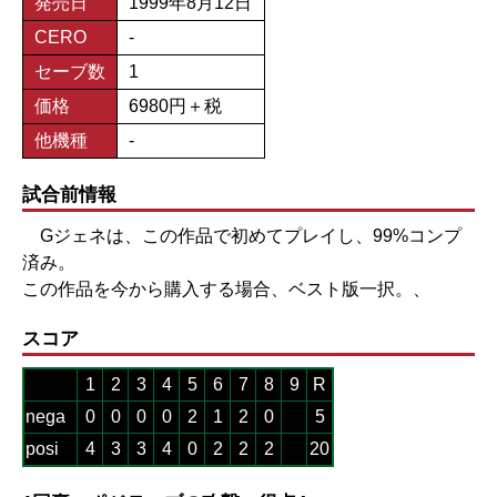
発売日
1999年8月12日
CERO
-
セーブ数
1
価格
6980円＋税
他機種
-
試合前情報
Gジェネは、この作品で初めてプレイし、99%コンプ
済み。
この作品を今から購入する場合、ベスト版一択。、
スコア
1
2
3
4
5
6
7
8
9
R
nega
0
0
0
0
2
1
2
0
5
posi
4
3
3
4
0
2
2
2
20