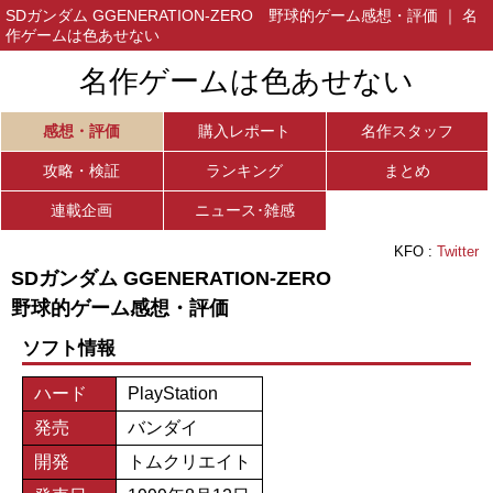
SDガンダム GGENERATION-ZERO 野球的ゲーム感想・評価 ｜ 名
作ゲームは色あせない
名作ゲームは色あせない
感想・評価
購入レポート
名作スタッフ
攻略・検証
ランキング
まとめ
連載企画
ニュース･雑感
KFO :
Twitter
SDガンダム GGENERATION-ZERO
野球的ゲーム感想・評価
ソフト情報
ハード
PlayStation
発売
バンダイ
開発
トムクリエイト