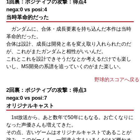
1回裏：ポジティブの攻撃：得点4
nega:0 vs posi:4
当時革命的だった
ガンダムに、合体・成長要素を持ち込んだ本作は当時
革命的だった。
合体は設計、成長は開発と名を変え取り入れられたのだ
が、これがまたガンダムと相性がいいんだ。
これとこれを設計できそうだなとか考えるだけでも楽し
いし、MS開発の系譜を追っていくのがまた楽しい。
野球的スコアへ戻る
2回裏：ポジティブの攻撃：得点3
nega:0 vs posi:7
オリジナルキャスト
1st放送から、あと数年で50年にもなる。お亡くなりに
なった声優さんも増えてきた。
その点、古いゲームはオリジナルキャストであることが
強み。このゲームも、一部違う方もいるんだけど概ねオ