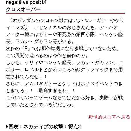
nega:0 vs posi:14
クロスオーバー
1stガンダムのソロモン戦にはアナベル・ガトーやケリ
ィ・レズナー、センチネルのおじさんたち、ア・バオ
ア・クー戦にはガトーや不死身の第四小隊、ヘンケン艦
長、ラカン・ダカラン等がいる。
次作の『F』では原作準拠になり参戦していないため、
この展開で遊べるのは今作と前作のみ。
しかも、ケリィやヘンケン艦長、ラカン・ダカラン、ア
ポリー、ロベルトとか若いころの顔グラフィックまで用
意されてんだぜ！！
さらに、アムロvsガトーとケリィはボイスイベントつき
ときてる！！ 最高すぎるわ！！
こういうのってゲームならではだから好き。実際、参戦
していたとされている訳だしね。
野球的スコアへ戻る
5回表：ネガティブの攻撃：得点2